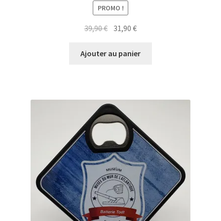
PROMO !
Le
Le
39,90
€
31,90
€
prix
prix
initial
actuel
Ajouter au panier
était :
est :
39,90 €.
31,90 €.