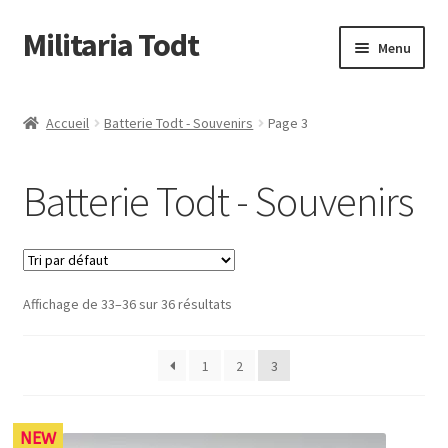
Militaria Todt
Aller
Aller
Menu
à
au
la
contenu
Conditions Générale de Vente
navigation
Accueil
Batterie Todt - Souvenirs
Page 3
Qui sommes nous
Batterie Todt - Souvenirs
Livraison & retour
Affichage de 33–36 sur 36 résultats
1
2
3
NEW