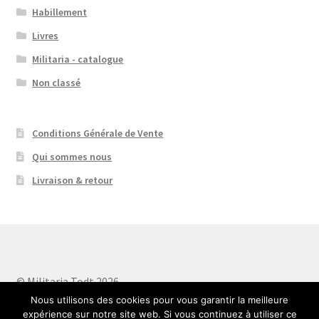
Habillement
Livres
Militaria - catalogue
Non classé
Conditions Générale de Vente
Qui sommes nous
Livraison & retour
© Militaria Todt 2026
Built with WooCommerce
.
Nous utilisons des cookies pour vous garantir la meilleure
expérience sur notre site web. Si vous continuez à utiliser ce