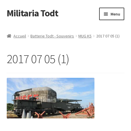
Militaria Todt
Aller
Aller
Menu
à
au
la
contenu
Conditions Générale de Vente
navigation
Accueil
Batterie Todt - Souvenirs
MUG K5
2017 07 05 (1)
Qui sommes nous
2017 07 05 (1)
Livraison & retour