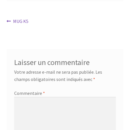
Navigation
Article
MUG K5
précédent :
de
l’article
Laisser un commentaire
Votre adresse e-mail ne sera pas publiée.
Les
champs obligatoires sont indiqués avec
*
Commentaire
*