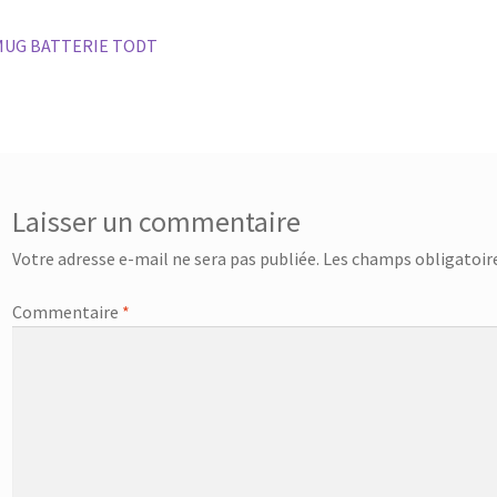
vigation
rticle
MUG BATTERIE TODT
récédent :
e
rticle
Laisser un commentaire
Votre adresse e-mail ne sera pas publiée.
Les champs obligatoire
Commentaire
*