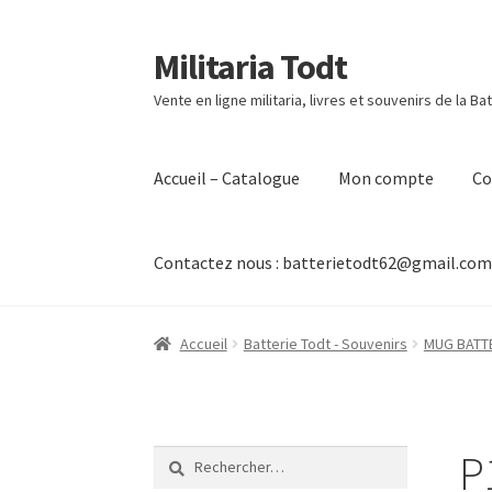
Militaria Todt
Aller
Aller
à
au
Vente en ligne militaria, livres et souvenirs de la Ba
la
contenu
navigation
Accueil – Catalogue
Mon compte
C
Contactez nous : batterietodt62@gmail.co
Accueil
Batterie Todt - Souvenirs
MUG BATT
P
Rechercher :