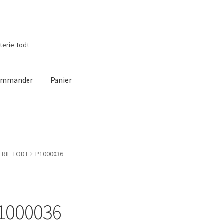
tterie Todt
ommander
Panier
m
ERIE TODT
P1000036
1000036