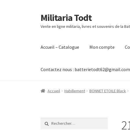
Militaria Todt
Aller
Aller
à
au
Vente en ligne militaria, livres et souvenirs de la Ba
la
contenu
navigation
Accueil – Catalogue
Mon compte
C
Contactez nous : batterietodt62@gmail.co
Accueil
Habillement
BONNET ETOILE Black
2
Rechercher :