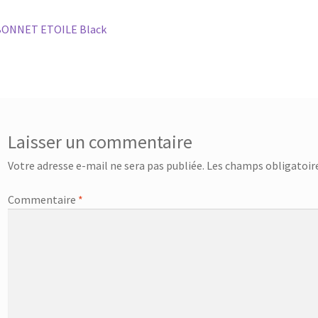
vigation
rticle
BONNET ETOILE Black
récédent :
e
rticle
Laisser un commentaire
Votre adresse e-mail ne sera pas publiée.
Les champs obligatoire
Commentaire
*