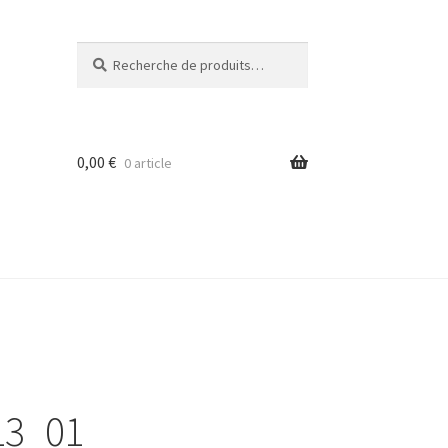
Recherche
Recherche
pour :
0,00
€
0 article
13_01