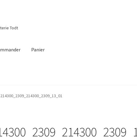
tterie Todt
ommander
Panier
m
214300_2309_214300_2309_13_01
14300_2309_214300_2309_