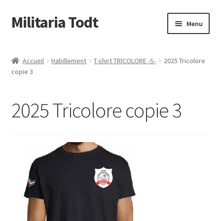
Militaria Todt
Aller
Aller
Menu
à
au
la
contenu
Conditions Générale de Vente
navigation
Accueil
Habillement
T-shirt TRICOLORE -S-
2025 Tricolore
copie 3
Qui sommes nous
Livraison & retour
2025 Tricolore copie 3