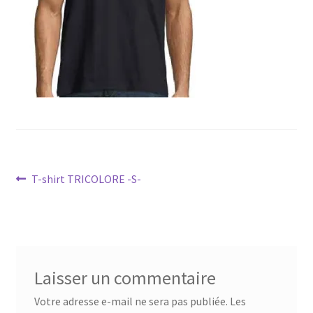
Navigation
Article
T-shirt TRICOLORE -S-
précédent :
de
l’article
Laisser un commentaire
Votre adresse e-mail ne sera pas publiée.
Les