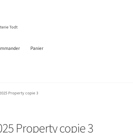
tterie Todt
ommander
Panier
m
2025 Property copie 3
025 Property copie 3