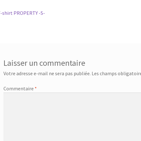
vigation
rticle
-shirt PROPERTY -S-
récédent :
e
rticle
Laisser un commentaire
Votre adresse e-mail ne sera pas publiée.
Les champs obligatoire
Commentaire
*