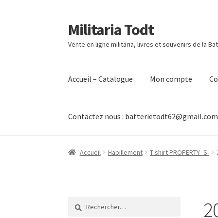
Militaria Todt
Aller
Aller
à
au
Vente en ligne militaria, livres et souvenirs de la Ba
la
contenu
navigation
Accueil – Catalogue
Mon compte
C
Contactez nous : batterietodt62@gmail.co
Accueil
Habillement
T-shirt PROPERTY -S-
2
Rechercher :