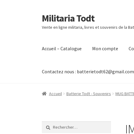
Militaria Todt
Aller
Aller
à
au
Vente en ligne militaria, livres et souvenirs de la Ba
la
contenu
navigation
Accueil – Catalogue
Mon compte
C
Contactez nous : batterietodt62@gmail.co
Accueil
Batterie Todt - Souvenirs
MUG BATT
I
Rechercher :