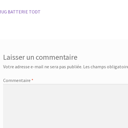
vigation
rticle
MUG BATTERIE TODT
récédent :
e
rticle
Laisser un commentaire
Votre adresse e-mail ne sera pas publiée.
Les champs obligatoire
Commentaire
*