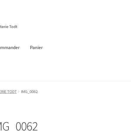
tterie Todt
ommander
Panier
m
ERIE TODT
IMG_0062
MG_0062