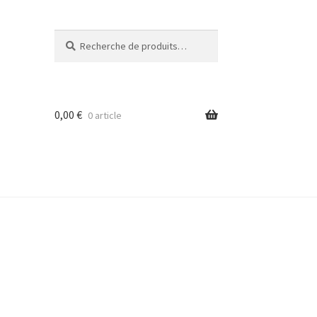
Recherche
Recherche
pour :
0,00
€
0 article