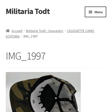
Militaria Todt
Aller
Aller
Menu
à
au
la
contenu
Conditions Générale de Vente
navigation
Accueil
Batterie Todt - Souvenirs
CASQUETTE CAMO
ACHTUNG
IMG_1997
Qui sommes nous
Livraison & retour
IMG_1997