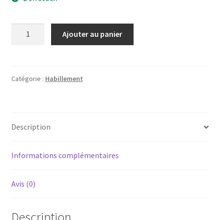
quantité
Ajouter au panier
de
BONNET
101ème
Grey
Catégorie :
Habillement
Description
Informations complémentaires
Avis (0)
Description