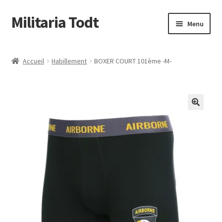
Militaria Todt
Aller
Aller
Menu
à
au
la
contenu
Conditions Générale de Vente
navigation
Accueil
Habillement
BOXER COURT 101ème -M-
Qui sommes nous
Livraison & retour