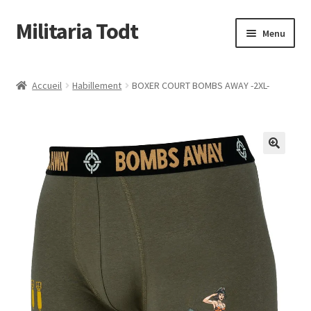
Militaria Todt
Aller
Aller
Menu
à
au
la
contenu
Conditions Générale de Vente
navigation
Accueil
Habillement
BOXER COURT BOMBS AWAY -2XL-
Qui sommes nous
Livraison & retour