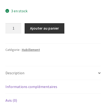
3 en stock
quantité
Ajouter au panier
de
BOXER
COURT
BOMBS
Catégorie :
Habillement
AWAY
-2XL-
Description
Informations complémentaires
Avis (0)