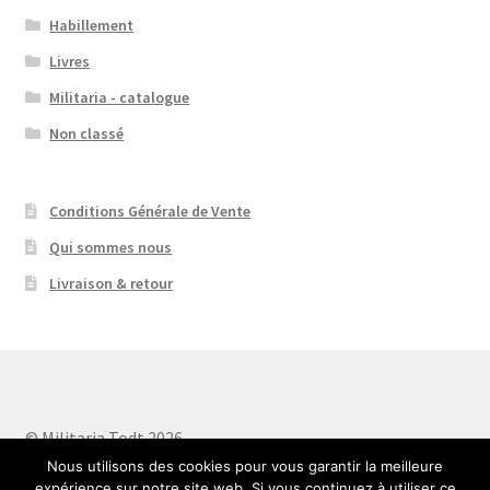
Habillement
Livres
Militaria - catalogue
Non classé
Conditions Générale de Vente
Qui sommes nous
Livraison & retour
© Militaria Todt 2026
Built with WooCommerce
.
Nous utilisons des cookies pour vous garantir la meilleure
expérience sur notre site web. Si vous continuez à utiliser ce