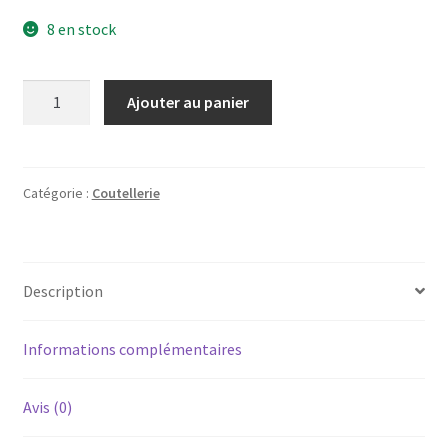
8 en stock
quantité
Ajouter au panier
de
COUTEAU
EN
BOIS
Catégorie :
Coutellerie
D'OLIVIER
Description
Informations complémentaires
Avis (0)