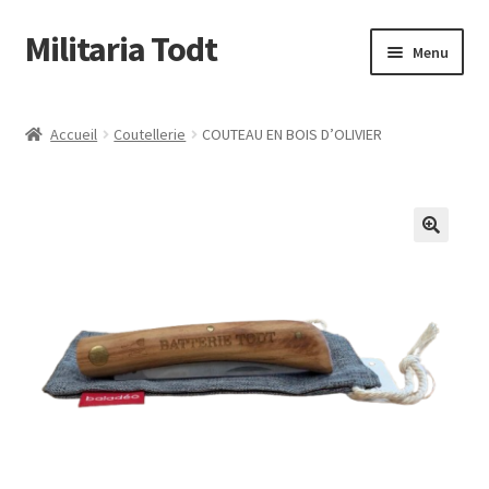
Militaria Todt
Aller
Aller
Menu
à
au
la
contenu
Conditions Générale de Vente
navigation
Accueil
Coutellerie
COUTEAU EN BOIS D’OLIVIER
Qui sommes nous
Livraison & retour